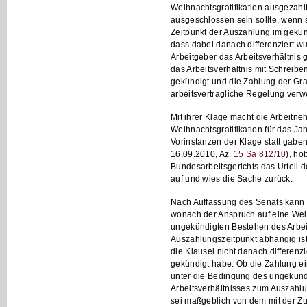
Weihnachtsgratifikation ausgezahl
ausgeschlossen sein sollte, wenn s
Zeitpunkt der Auszahlung im gekün
dass dabei danach differenziert w
Arbeitgeber das Arbeitsverhältnis 
das Arbeitsverhältnis mit Schreib
gekündigt und die Zahlung der Grat
arbeitsvertragliche Regelung verwe
Mit ihrer Klage macht die Arbeitne
Weihnachtsgratifikation für das J
Vorinstanzen der Klage statt gaben
16.09.2010, Az.
15 Sa 812/10
), ho
Bundesarbeitsgerichts das Urteil
auf und wies die Sache zurück.
Nach Auffassung des Senats kann e
wonach der Anspruch auf eine Wei
ungekündigten Bestehen des Arbei
Auszahlungszeitpunkt abhängig is
die Klausel nicht danach differenzi
gekündigt habe. Ob die Zahlung 
unter die Bedingung des ungekün
Arbeitsverhältnisses zum Auszahlu
sei maßgeblich von dem mit der Z