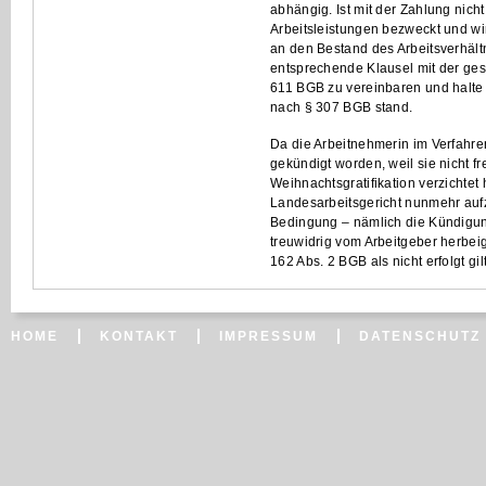
abhängig. Ist mit der Zahlung nich
Arbeitsleistungen bezweckt und w
an den Bestand des Arbeitsverhält
entsprechende Klausel mit der ge
611 BGB zu vereinbaren und halte i
nach § 307 BGB stand.
Da die Arbeitnehmerin im Verfahren 
gekündigt worden, weil sie nicht fr
Weihnachtsgratifikation verzichtet
Landesarbeitsgericht nunmehr aufzu
Bedingung – nämlich die Kündigun
treuwidrig vom Arbeitgeber herbei
162 Abs. 2 BGB als nicht erfolgt gilt
HOME
KONTAKT
IMPRESSUM
DATENSCHUTZ