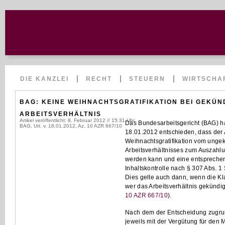
DIE KANZLEI
RECHT
STEUERN
WIRTSCHA
BAG: KEINE WEIHNACHTSGRATIFIKATION BEI GEKÜN
ARBEITSVERHÄLTNIS
Artikel veröffentlicht: 8. Februar 2012 // 15:31 Uhr
Das Bundesarbeitsgericht (BAG) ha
BAG, Urt. v. 18.01.2012, Az. 10 AZR 667/10
18.01.2012
entschieden, dass der
Weihnachtsgratifikation vom unge
Arbeitsverhältnisses zum Auszahl
werden kann und eine entsprechend
Inhaltskontrolle nach § 307 Abs. 1 
Dies gelte auch dann, wenn die Kla
wer das Arbeitsverhältnis gekündigt
10 AZR 667/10
).
Nach dem der Entscheidung zugrund
jeweils mit der Vergütung für den